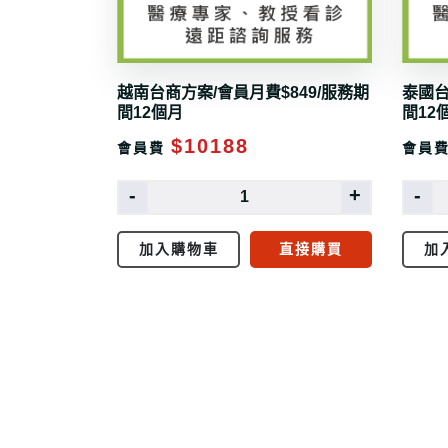
越南台商方案/會員月費$849/服務期
泰國台
間12個月
間12
$10188
會員費
會員
-
+
-
加入購物車
直接購買
加