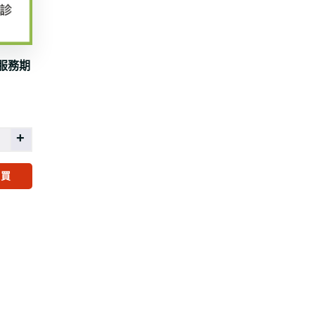
/服務期
+
購買