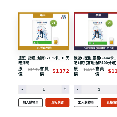
旅遊E指通_越南E-sim卡_ 10天
旅遊E指通_泰國E-sim卡_ 
吃到飽
吃到飽 (當地通話100分鐘)
原
會員
原
會員
$1445
$1184
$1372
$1
價
價
價
價
-
+
-
加入購物車
直接購買
加入購物車
直接購