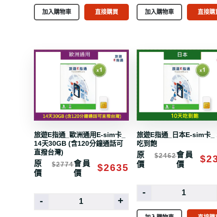
加入購物車
直接購買
加入購物車
直接購
旅遊E指通_歐洲通用E-sim卡_
旅遊E指通_日本E-sim卡_ 
14天30GB (含120分鐘通話可
吃到飽
直撥台灣)
原
會員
$2462
$2
原
會員
價
價
$2774
$2635
價
價
-
-
+