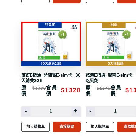
旅遊E指通_菲律賓E-sim卡_ 30
旅遊E指通_越南E-sim卡_
天總共2GB
吃到飽
原
會員
原
會員
$1390
$1376
$1320
$1
價
價
價
價
-
+
-
加入購物車
直接購買
加入購物車
直接購