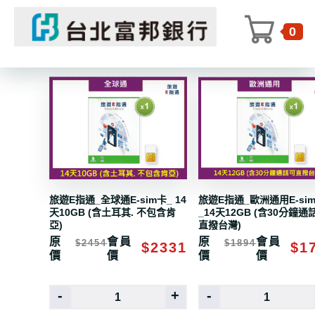
最新商品
0
旅遊E指通_全球通E-sim卡_ 14
旅遊E指通_歐洲通用E-si
天10GB (含土耳其. 不包含肯
_14天12GB (含30分鐘通
亞)
直撥台灣)
原
會員
原
會員
$2454
$1894
$2331
$1
價
價
價
價
-
+
-