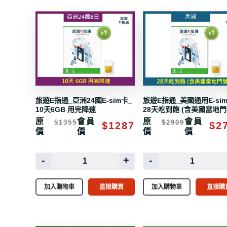
旅遊E指通_亞洲24國E-sim卡_
旅遊E指通_美國通用E-si
10天6GB 用完降速
28天吃到飽 (含美國當地門
原
會員
原
會員
$1355
$2909
$1287
$2
價
價
價
價
-
+
-
加入購物車
直接購買
加入購物車
直接購