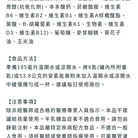
育醇(抗氧化劑)、本多酸鈣、菸鹼醯胺、維生素
B6、維生素B2、維生素B1、維生素A棕櫚酸酯、
葉酸、B-胡蘿蔔素、維生素K1、生物素、維生素
D3、維生素B12)、葡萄糖、麥芽糊精、葵花子
油、玉米油
【食品方法】
準備195毫升溫開水或涼開水，將6匙(罐內所附量
匙)或53.8公克的安素能基粉末加入溫開水或涼開水
中緩慢攪勻成一杯。建議每日使用兩份。
【注意事項】
除非經醫師或合格的醫療專業人員指示，本品不建
議給孩童使用。半乳糖血症者不適合食用。請勿由
靜脈注射。本品屬特定疾病配方食品，不適合一般
人食用，須經醫師或營養師指導使用。可單獨管灌