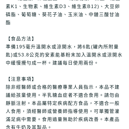
素K1、生物素、維生素D3、維生素B12)、大豆卵
磷脂、葡萄糖、葵花子油、玉米油、中鏈三酸甘油
酯
【食品方法】
準備195毫升溫開水或涼開水，將6匙(罐內所附量
匙)或53.8公克的安素能基粉末加入溫開水或涼開水
中緩慢攪勻成一杯。建議每日使用兩份。
【注意事項】
除非經醫師或合格的醫療專業人員指示，本品不建
議給孩童使用。半乳糖血症者不適合食用。請勿由
靜脈注射。本品屬特定疾病配方食品，不適合一般
人食用，須經醫師或營養師指導使用。可單獨管灌
滿足病中需要。食用過量無助於疾病改善。本產品
含有牛奶及其製品。