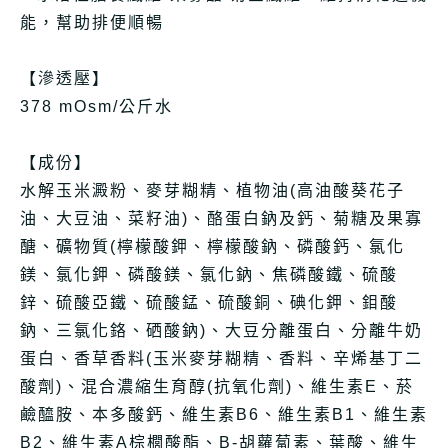
能，幫助排便順暢
【滲透壓】
378 mOsm/公斤水
【成份】
水解玉米澱粉、麥芽糊精、植物油(高油酸葵花子
油、大豆油、菜籽油)、酪蛋白鈉及鈣、菊糖及果寡
醣、礦物質(檸檬酸鉀、檸檬酸鈉、磷酸鈣、氯化
鎂、氯化鉀、磷酸鎂、氯化鈉、焦磷酸鐵、硫酸
鋅、硫酸亞鐵、硫酸錳、硫酸銅、碘化鉀、鉬酸
鈉、三氯化鉻、硒酸鈉)、大豆分離蛋白、分離牛奶
蛋白、香草香料(玉米麥芽糊精、香料、辛烯基丁二
酸劑)、混合濃縮生育醇(抗氧化劑)、維生素E、菸
鹼醯胺、本多酸鈣、維生素B6、維生素B1、維生素
B2、維生素A棕櫚酸酯、B-胡蘿蔔素、葉酸、維生