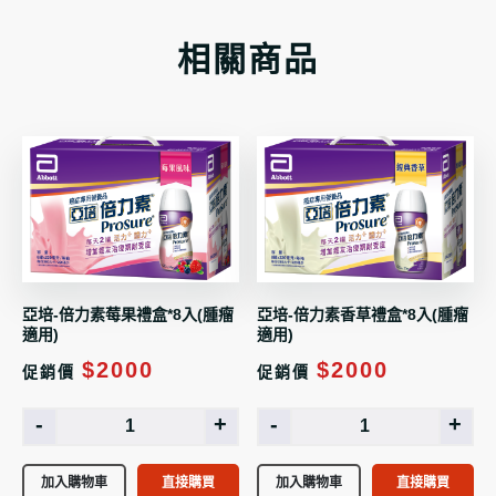
相關商品
亞培-倍力素莓果禮盒*8入(腫瘤
亞培-倍力素香草禮盒*8入(腫瘤
適用)
適用)
$2000
$2000
促銷價
促銷價
-
+
-
+
加入購物車
直接購買
加入購物車
直接購買