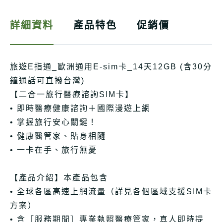
詳細資料
產品特色
促銷價
旅遊E指通_歐洲通用E-sim卡_14天12GB (含30分
鐘通話可直撥台灣)
【二合一旅行醫療諮詢SIM卡】
• 即時醫療健康諮詢＋國際漫遊上網
• 掌握旅行安心關鍵！
• 健康醫管家、貼身相隨
• 一卡在手、旅行無憂
【產品介紹】本產品包含
• 全球各區高速上網流量（詳見各個區域支援SIM卡
方案）
• 含［服務期間］專業執照醫療管家，真人即時提