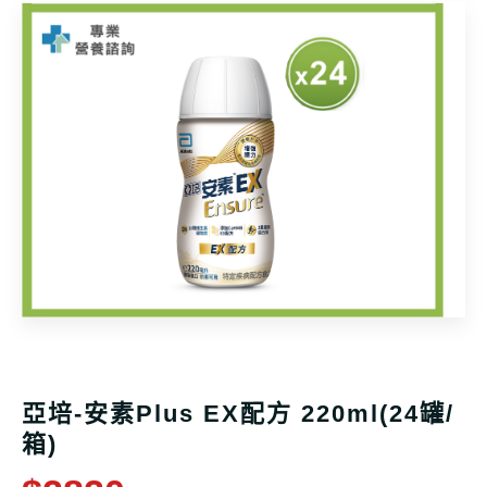
亞培-安素Plus EX配方 220ml(24罐/
箱)