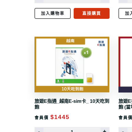
加入購物車
直接購買
加
旅遊E指通_越南E-sim卡_ 10天吃到
旅遊E
飽
飽 (
$1445
會員價
會員
-
+
-