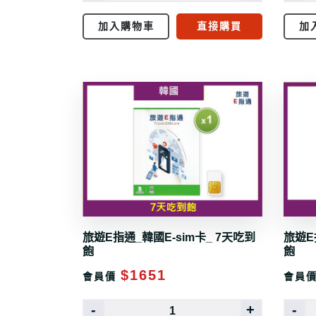
加入購物車
直接購買
加
旅遊E指通_韓國E-sim卡_ 7天吃到
旅遊E
飽
飽
$1651
會員價
會員
-
+
-