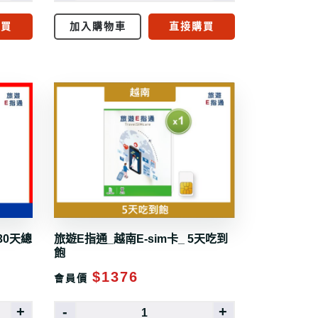
購買
加入購物車
直接購買
30天總
旅遊E指通_越南E-sim卡_ 5天吃到
飽
$1376
會員價
+
-
+