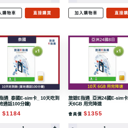
入購物車
直接購買
加入購物車
直接
指通_泰國E-sim卡_ 10天吃到
旅遊E指通_亞洲24國E-sim卡_
當地通話100分鐘)
天6GB 用完降速
$1184
$1355
價
會員價
+
-